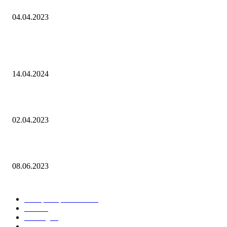
Fake Nike Lebron 20 в разрезе
04.04.2023
ПОПУЛЯРНЫЕ ПОСТЫ
Обзор Li-Ning Wade All City 12
14.04.2024
Обзор Li Ning Wade All City 11
02.04.2023
Обзор Li-Ning Way Of Wade 10
08.06.2023
ПОПУЛЯРНЫЕ КАТЕГОРИИ
Обзоры Кроссовок
58
Anta
16
Li-Ning
16
Nike
16