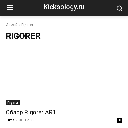
Kicksology.ru
Домой
Rigorer
RIGORER
Rigorer
Обзор Rigorer AR1
Tima
-
20.01.2025
0