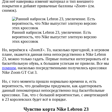
Для неё наверняка изменят материал и тип внешнего
покрытия и добавят привычные баллоны «
Zoom
» (см.
снимок).
Ранний набросок Lebron 23, увеличение. Есть
вероятность, что Nike выпустит элитную версию
этих кроссовок
Но, вернёмся к «
ZoomX
«. То, насколько пригодной, в игровом
плане, окажется данная пена непосредственно в Nike Lebron
23, можно только гадать. Первые попытки интегрировать её в
баскетбольную обувь, к большим успехам не привели. Все мы
помним
, насколько посредственными получились кроссовки
Nike Zoom GT Cut 3.
Но, с того момента прошло нормально времени и, есть
вероятность, что дизайнеры придумали, как адаптировать
данный пеноматериал непосредственно под баскетбольные
кроссовки. Так, что с большой вероятностью, с амортизацией
в 23 королевских будет всё в порядке.
Чувство корта Nike Lebron 23