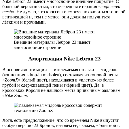
Nike Lebron 23 имеют многослойное внешнее покрытие. С
большой вероятностью, это очередная итерация «
engineered
mesh
«. Не думаю, что кроссовки смогут похвастаться топовой
вентиляцией и, тем не менее, они должны получиться
лёгкими и прочными.
Внешние материалы Леброн 23 имеют
многослойное строение
Амортизация Nike Lebron 23
В основе амортизации — извлекаемая стелька — мидсоль
(концепция «drop-in midsole»), состоящая из топовой пены
«
ZoomX
» (белый цвет), находящаяся в «клетке» из более
грубой и сдерживающей пены (чёрный цвет). Да, в
кроссовках Короля не нашлось места привычным баллонам
«
Nike Zoom
«.
Хотя, есть предположение, что со временем Nike выпустят
особую версию 23 Бронов, назовём её, скажем, «‘элитной».